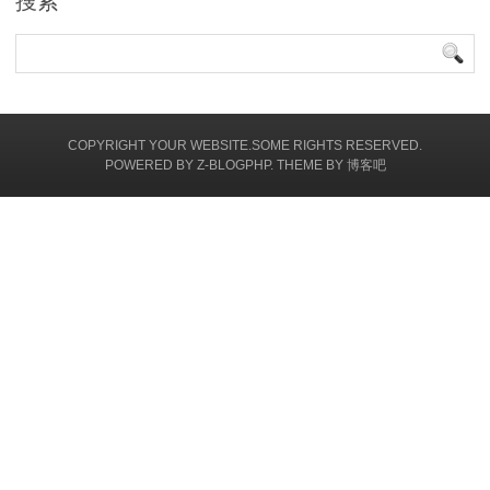
搜索
在系统升级或大规模改版期间，显示临时维护页
面，告知用户预计恢复时间。从长远来看，404
黄台网站封锁是必须的，要加强网站建设的规范
化和合法化。同时，要积极弘扬网络正能量，推
COPYRIGHT YOUR WEBSITE.SOME RIGHTS RESERVED.
广健...
POWERED BY
Z-BLOGPHP.
THEME BY
博客吧