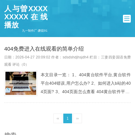
人与曽XXXX
XXXXX在线
播放
九一制作厂-蘑菇91
404免费进入在线观看的简单介绍
日期：2026-04-27 20:09:02
作者：sdsdshdjhsjdh4
栏目：
三妻四妾国语免费
观看
评论（0）
本文目录一览： 1、404黄台软件平台,黄台软件
平台404错误,用户怎么办? 2、如何进入b站的40
4页面? 3、404页面怎么查看 404黄台软件平台,
黄台软件平台404错误,用户怎么办? 为减少404
错误的发生，平台采取以下预防策略： 301重定
向 对永久删除或迁移的页面，设置301重定向至
‹‹
1
››
新URL，保留SEO权重并引导用户。 例如：将/o
ld-feature重定向至/new-feature。 维护页面通知